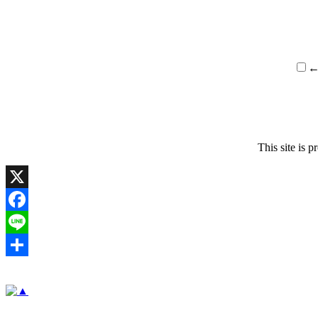
This site is
X
Facebook
Line
共
有