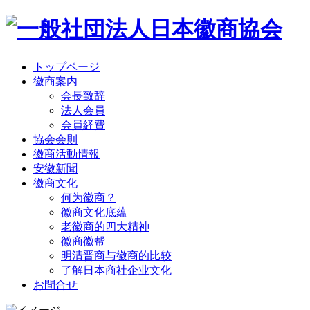
トップページ
徽商案内
会長致辞
法人会員
会員経費
協会会則
徽商活動情報
安徽新聞
徽商文化
何为徽商？
徽商文化底蕴
老徽商的四大精神
徽商徽帮
明清晋商与徽商的比较
了解日本商社企业文化
お問合せ